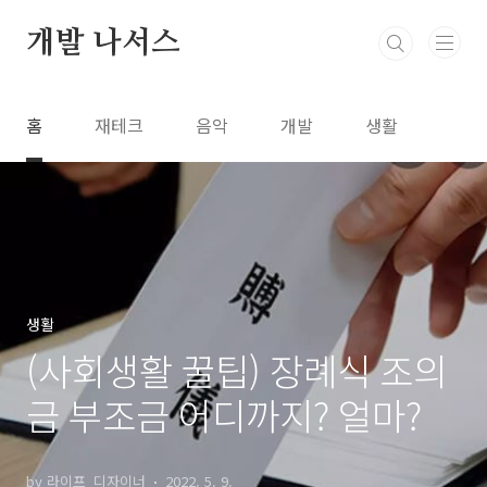
본문 바로가기
개발 나서스
홈
재테크
음악
개발
생활
생활
(사회생활 꿀팁) 장례식 조의
금 부조금 어디까지? 얼마?
by 라이프_디자이너
2022. 5. 9.