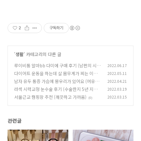
2
구독하기
'
생활
' 카테고리의 다른 글
루이비통 알마bb 다미에 구매 후기 (남편의 시
2022.06.17
선)
다이어트 운동을 하는데 살 몸무게가 찌는 이유
2022.05.11
(0)
남자 유두 통증 가슴에 몽우리가 있어요 (여유증
2022.04.21
(0)
원인치료법)
라섹 시력교정 눈수술 후기 (수술한지 5년 지남)
2022.03.19
(1)
서울근교 캠핑장 추천 (깨끗하고 가까움)
2022.03.15
(0)
(0)
관련글