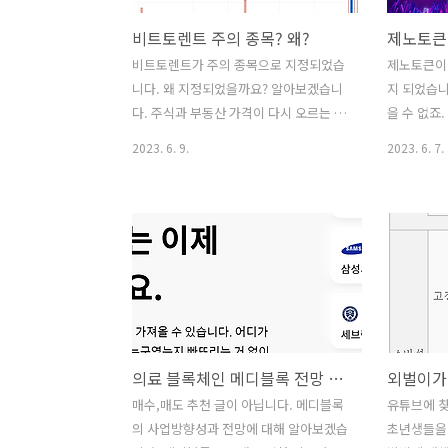
비트토렌트 주의 종목? 왜?
비트토렌트가 주의 종목으로 지정되었습
제노토큰이
니다. 왜 지정되었을까요? 알아보겠습니
지 되었습니
다. 주식과 부동산 가격이 다시 오르는 한
을 수 없죠
편 암호화폐 시장은 여전히 추운 겨울입
국내 거래소
2023. 6. 9.
2023. 6. 7.
니다. 그 와중에 몇몇 코인들에게는 거래
어 있었고,
중지와 주의 종목 같은 악재들이 보이고
기 때문에 
있습니다. 그중에 비트토렌트가 이번에
가 가능합니
주의 종목으로 지정된 지 며칠이 지났습
는 거래소입
니다. 업비트 프로젝트 공시나 공지사항
만, 아직 
에도 왜 주의 종목이 지정되었는지 찾아
못하신 분이
보기가 어렵습니다. 비트토렌트 주의 종
성하고 있는
목 이유 모바일이나 PC로 업비트를 접속
습니다. 빗
하여 비트토렌트 종목을 보면 비트토렌트
출금 지원까
의료 블록체인 메디블록 전망 비전
이름 옆에 "주" 라고 주의 종목으로 표시
자자로서 마
된 걸 보실 수 있습니다. 그리고 자세히 보
래소로 제
매수,매도 추천 글이 아닙니다. 메디블록
유튜브에 찾
시면 광고판 지나가듯이 멘트가 하나 보
생길겁니다.
의 사업방향성과 전망에 대해 알아보겠습
초년생들을 