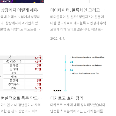
제노토큰 상장폐지 어떻게 해야할까?
마이데이터, 블록체인 그리고 메디블록 수익 모델
 국내 거래소 빗썸에서 상장폐
메디블록이 잘 될까? 망할까? 이 질문에
다. 상장폐지라고 가만히 있
대한 참고자료로 메디블록 사업성과 수익
. 불행 중 다행히도 제노토큰은
모델에 대해 알아보겠습니다. 지난 포스
와 해외 거래소 2곳에 상장되
팅에서 메디블록은 어떤 방향성을 가지고
2022. 4. 7.
 그중 국내 거래소만 폐지되었
사업을 하고 있는지 알아보았습니다. 이
해외 거래소로 이동하여 거래
번 포스팅에는 간단명료하게 제가 알고
다. 해외 거래소는 후오비라
있는 내용 정리하여 설명드리겠습니다.
니다. 제노토큰을 갖고 있지
다른 글과 다르게, 단순 차트분석과 몇가
빗썸에서 후오비로 코인 이동을
지 뉴스로 보는 것이 아닌 비즈니스 관점
라면 안타깝게도 이 글을 작
에서 정리한 글입니다. 메디블록에 대해
 시점에는 더 이상 방법이 없
잘 모르신다면, 지나 포스팅 보시면 좋을
썸에서 6월 5일자로 제노토큰
거 같습니다. 2022.03.31 - [재테크] - 의
지 종료했기 때문입니다. 투
료 블록체인 메디블록 전망 비전 의료 블
외벌이가 현실적으로 목돈 만드는 법(돈 관리 저축 방법)
디카르고 호재 정리
음이 아프네요. 이미 해외 거
록체인 메디블록 전망 비전 매수,매도 추
노토큰을 옮겼다면 다른 고민이
천 글이 아닙니다. 메디블록의 사업방향
아보면 20대 청년들이나 사회
디카르코 호재에 대해 정리해보았습니다.
 저 또한 같은 고민이 되어 공
성과 전망에 대해 알아보겠습니다. 메디
위한 돈 관리 방법이나 저축
단순한 차트분석이 아닌 근거와 논리를