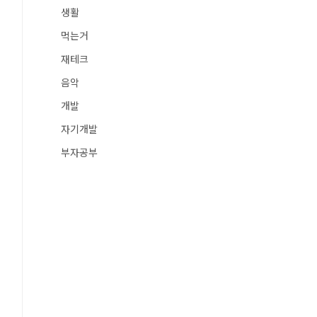
생활
먹는거
재테크
음악
개발
자기개발
부자공부