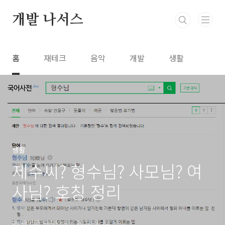
본문 바로가기
개발 나서스
홈
재테크
음악
개발
생활
생활
제수씨? 형수님? 사모님? 여
사님? 호칭 정리
by 라이프_디자이너
2022. 9. 12.