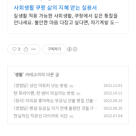
사회생활 쿠팡 삶의 지혜 얻는 실용서
실생활 적용 가능한 사회생활, 쿠팡에서 깊은 통찰을
만나세요. 불안한 마음 다잡고 싶다면, 자기계발 도서,
내면의 평온을 되찾으세요.
2
구독하기
'
생활
' 카테고리의 다른 글
(경험담) 성인 아토피 낫는 방법
2022.12.02
(0)
탄 프라이팬, 탄 냄비 되살리는 방법
2022.10.11
(0)
(정리) 의외로 좋아하는 부모님 선물 명절 선물 추
2022.08.25
천 3가지
(경험담) 병원 응급실 가기 전에 몰랐던 것들 (ft.
2022.08.20
(0)
코로나)
현실적인 직장인 다이어트 식단
2022.07.04
(2)
(0)